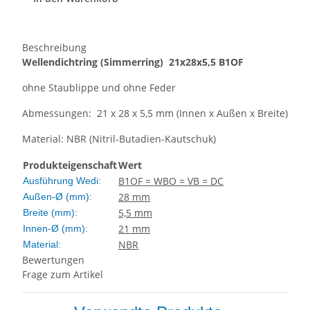
Beschreibung
Wellendichtring
(Simmerring)
21x28x5,5 B1OF
ohne Staublippe und ohne Feder
Abmessungen: 21 x 28 x 5,5 mm (Innen x Außen x Breite)
Material: NBR (Nitril-Butadien-Kautschuk)
Produkteigenschaft
Wert
B1OF = WBO = VB = DC
Ausführung Wedi:
28 mm
Außen-Ø (mm):
5,5 mm
Breite (mm):
21 mm
Innen-Ø (mm):
NBR
Material:
Bewertungen
Frage zum Artikel