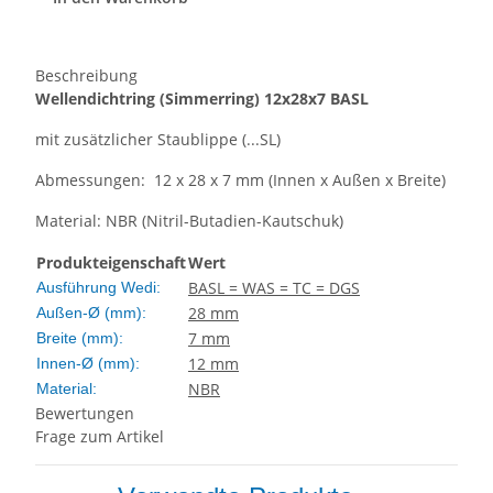
Beschreibung
Wellendichtring
(Simmerring)
12x28x7 BASL
mit zusätzlicher Staublippe (...SL)
Abmessungen: 12 x 28 x 7 mm (Innen x Außen x Breite)
Material: NBR (Nitril-Butadien-Kautschuk)
Produkteigenschaft
Wert
BASL = WAS = TC = DGS
Ausführung Wedi:
28 mm
Außen-Ø (mm):
7 mm
Breite (mm):
12 mm
Innen-Ø (mm):
NBR
Material:
Bewertungen
Frage zum Artikel