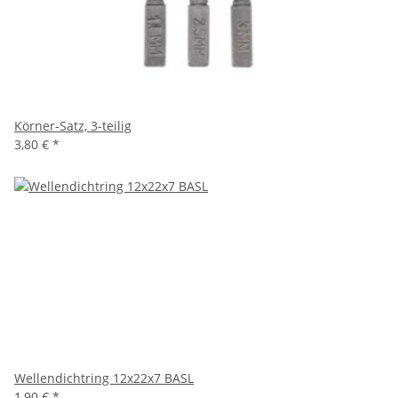
Körner-Satz, 3-teilig
3,80 €
*
Wellendichtring 12x22x7 BASL
1,90 €
*