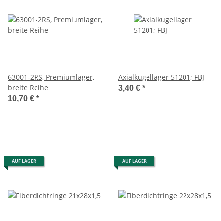
63001-2RS, Premiumlager,
Axialkugellager 51201; FBJ
breite Reihe
3,40 €
*
10,70 €
*
AUF LAGER
AUF LAGER