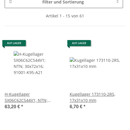
Filter und Sortierung
Artikel 1 - 15 von 61
AUF LAGER
AUF LAGER
H-Kugellager
Kugellager 173110-2RS,
SX06C62CS44V1; NTN;
17x31x10 mm
30x72x16; 91001-K95-A21
63,20 €
*
6,70 €
*