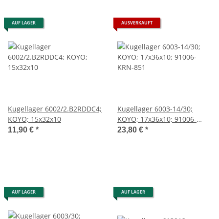
AUF LAGER
AUSVERKAUFT
Kugellager 6002/2.B2RDDC4;
Kugellager 6003-14/30;
KOYO; 15x32x10
KOYO; 17x36x10; 91006-
KRN-851
11,90 €
*
23,80 €
*
AUF LAGER
AUF LAGER