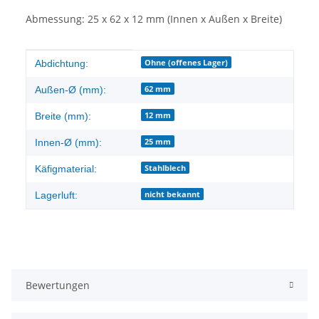
Abmessung: 25 x 62 x 12 mm (Innen x Außen x Breite)
Produkteigenschaft
Wert
Ohne (offenes Lager)
Abdichtung:
62 mm
Außen-Ø (mm):
12 mm
Breite (mm):
25 mm
Innen-Ø (mm):
Stahlblech
Käfigmaterial:
nicht bekannt
Lagerluft:
Bewertungen