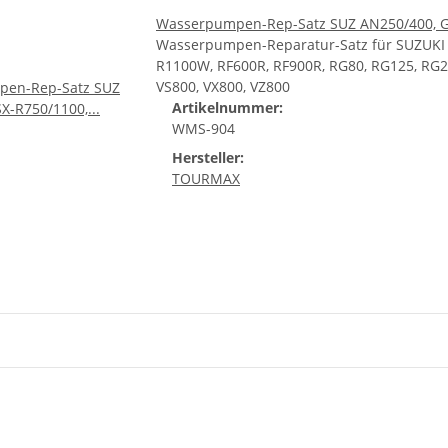
Wasserpumpen-Rep-Satz SUZ AN250/400, GS
Wasserpumpen-Reparatur-Satz für SUZUKI 
R1100W, RF600R, RF900R, RG80, RG125, RG2
VS800, VX800, VZ800
Artikelnummer:
WMS-904
Hersteller:
TOURMAX