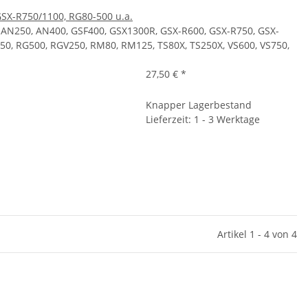
X-R750/1100, RG80-500 u.a.
AN250, AN400, GSF400, GSX1300R, GSX-R600, GSX-R750, GSX-
50, RG500, RGV250, RM80, RM125, TS80X, TS250X, VS600, VS750,
27,50 €
*
Knapper Lagerbestand
Lieferzeit: 1 - 3 Werktage
Artikel 1 - 4 von 4