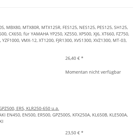
, MBX80, MTX80R, MTX125R, FES125, NES125, PES125, SH125,
00, CX650, für YAMAHA YP250, XZ550, XP500, XJ6, XT660, FZ750,
, YZF1000, VMX-12, XT1200, FJR1300, XVS1300, XVZ1300, MT-03,
26,40 €
*
Momentan nicht verfügbar
Z500, ER5, KLR250-650 u.a.
I EN450, EN500, ER500, GPZ500S, KFX250A, KL650B, KLE500A,
KI
23,50 €
*