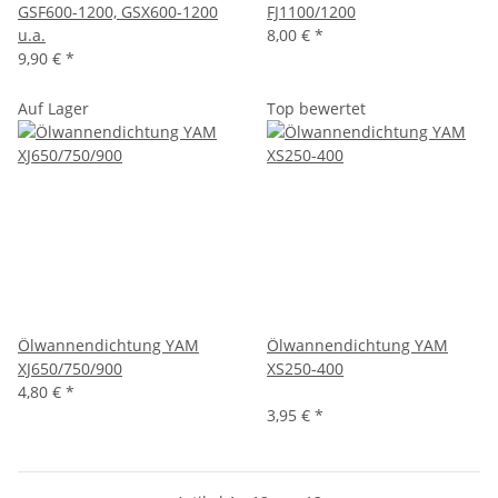
GSF600-1200, GSX600-1200
FJ1100/1200
u.a.
8,00 €
*
9,90 €
*
Auf Lager
Top bewertet
Ölwannendichtung YAM
Ölwannendichtung YAM
XJ650/750/900
XS250-400
4,80 €
*
3,95 €
*