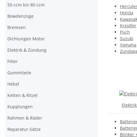
50 ccm bis 80 ccm
Hercule
Honda
Bowdenzüge
Kawasak
Kreidler
Bremsen
Puch
Suzuki
Dichtungen Motor
Yamaha
Elektrik & Zündung
Zündap
Filter
Gummiteile
Hebel
Ketten & Ritzel
Elektri
Kupplungen
Rahmen & Räder
Batterie
Batterie
Reparatur-Sätze
Blinker 