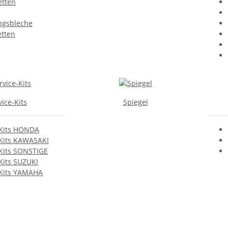
etten
ngsbleche
etten
vice-Kits
Spiegel
-Kits HONDA
-Kits KAWASAKI
-Kits SONSTIGE
Kits SUZUKI
-Kits YAMAHA