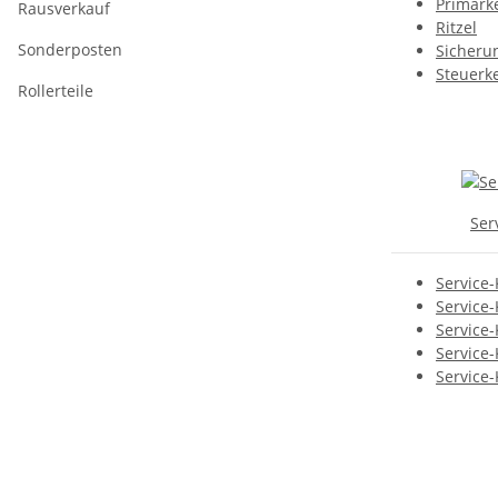
Primärk
Rausverkauf
Ritzel
Sonderposten
Sicheru
Steuerk
Rollerteile
Ser
Service
Service
Service
Service-
Service