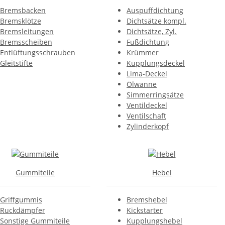
Bremsbacken
Auspuffdichtung
Bremsklötze
Dichtsätze kompl.
Bremsleitungen
Dichtsätze, Zyl.
Bremsscheiben
Fußdichtung
Entlüftungsschrauben
Krümmer
Gleitstifte
Kupplungsdeckel
Lima-Deckel
Ölwanne
Simmerringsätze
Ventildeckel
Ventilschaft
Zylinderkopf
Gummiteile
Hebel
Griffgummis
Bremshebel
Ruckdämpfer
Kickstarter
Sonstige Gummiteile
Kupplungshebel