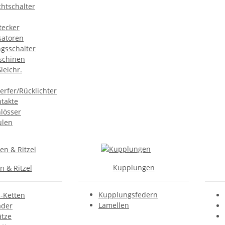
htschalter
tecker
atoren
gsschalter
schinen
leichr.
erfer/Rücklichter
takte
lösser
ulen
Kupplungen
n & Ritzel
Kupplungsfedern
s-Ketten
Lamellen
äder
ätze