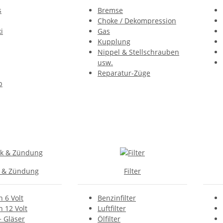
s
Bremse
Choke / Dekompression
i
Gas
Kupplung
Nippel & Stellschrauben
usw.
Reparatur-Züge
p
k & Zündung
Filter
n 6 Volt
Benzinfilter
n 12 Volt
Luftfilter
+ Gläser
Ölfilter