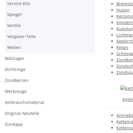
Service-Kits
Bremslic
Hupen
Spiegel
Kerzens
Kondens
Ventile
Kupplun
Lichtma
Vergaser-Teile
Regler/G
Relais
Wellen
Scheinw
Wälzlager
Zündkon
Zündsch
Dichtringe
Zündsp
Zündkerzen
Werkzeuge
Kette
Verbrauchsmaterial
Original-Neuteile
Antrieb
Kettenr
Zündapp
Kettens