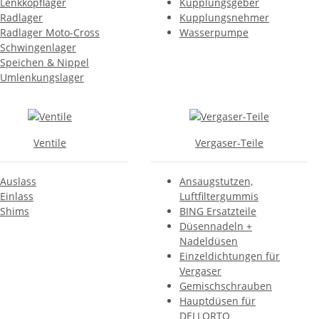
Lenkkopflager
Kupplungsgeber
Radlager
Kupplungsnehmer
Radlager Moto-Cross
Wasserpumpe
Schwingenlager
Speichen & Nippel
Umlenkungslager
Ventile
Vergaser-Teile
Auslass
Ansaugstutzen,
Einlass
Luftfiltergummis
Shims
BING Ersatzteile
Düsennadeln +
Nadeldüsen
Einzeldichtungen für
Vergaser
Gemischschrauben
Hauptdüsen für
DELLORTO