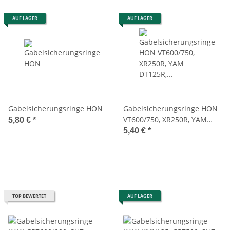
AUF LAGER
AUF LAGER
Gabelsicherungsringe HON
Gabelsicherungsringe HON
VT600/750, XR250R, YAM
5,80 €
*
DT125R, FJ/XJR1200
5,40 €
*
TOP BEWERTET
AUF LAGER