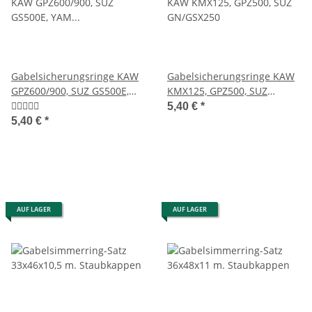
Gabelsicherungsringe KAW
Gabelsicherungsringe KAW
GPZ600/900, SUZ GS500E,
KMX125, GPZ500, SUZ
YAM XJ600/900
GN/GSX250
5,40 €
*
5,40 €
*
AUF LAGER
AUF LAGER