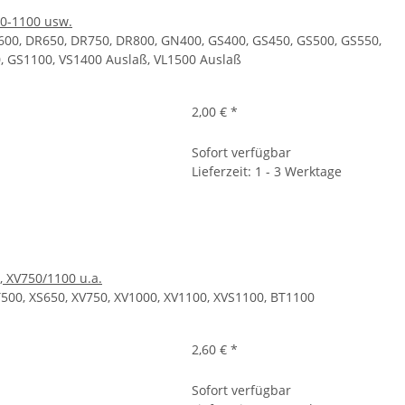
00-1100 usw.
600, DR650, DR750, DR800, GN400, GS400, GS450, GS500, GS550,
, GS1100, VS1400 Auslaß, VL1500 Auslaß
2,00 €
*
Sofort verfügbar
Lieferzeit: 1 - 3 Werktage
, XV750/1100 u.a.
500, XS650, XV750, XV1000, XV1100, XVS1100, BT1100
2,60 €
*
Sofort verfügbar