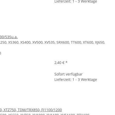
Lieferzeit: 1 - 3 Werktage
00/535u.a.
50, XS360, XS400, XV500, XV535, SRX600, TT600, XT600, XJ650,
0
2,40 €
*
Sofort verfügbar
Lieferzeit: 1 - 3 Werktage
0, XTZ750, TDM/TRX850, FJ1100/1200