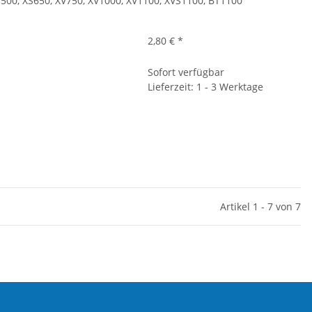
500, XS650, XV750, XV1000, XV1100, XVS1100, BT1100
2,80 €
*
Sofort verfügbar
Lieferzeit: 1 - 3 Werktage
Artikel 1 - 7 von 7