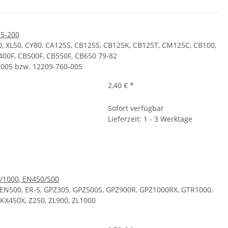
25-200
, XL50, CY80, CA125S, CB125S, CB125K, CB125T, CM125C, CB100,
400F, CB500F, CB550F, CB650 79-82
-005 bzw. 12209-760-005
2,40 €
*
Sofort verfügbar
Lieferzeit: 1 - 3 Werktage
/1000, EN450/500
 EN500, ER-5, GPZ305, GPZ500S, GPZ900R, GPZ1000RX, GTR1000,
 KX450X, Z250, ZL900, ZL1000