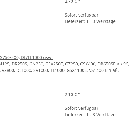
2,70 €
*
Sofort verfügbar
Lieferzeit: 1 - 3 Werktage
VS750/800, DL/TL1000 usw.
GN125, DR250S, GN250, GSX250E, GZ250, GSX400, DR650SE ab 96,
, VZ800, DL1000, SV1000, TL1000, GSX1100E, VS1400 Einlaß,
2,10 €
*
Sofort verfügbar
Lieferzeit: 1 - 3 Werktage