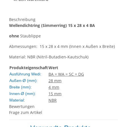
Beschreibung
Wellendichtring
(Simmerring)
15 x 28 x 4 BA
ohne
Staublippe
Abmessungen: 15 x 28 x 4 mm (Innen x Außen x Breite)
Material: NBR (Nitril-Butadien-Kautschuk)
Produkteigenschaft
Wert
BA = WA = SC = DG
Ausführung Wedi:
28 mm
Außen-Ø (mm):
4 mm
Breite (mm):
15 mm
Innen-Ø (mm):
NBR
Material:
Bewertungen
Frage zum Artikel