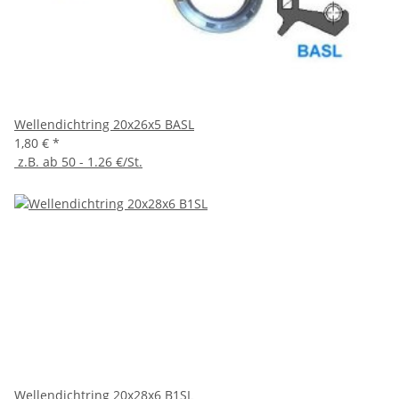
Wellendichtring 20x26x5 BASL
1,80 €
*
z.B. ab 50 - 1.26 €/St.
Wellendichtring 20x28x6 B1SL