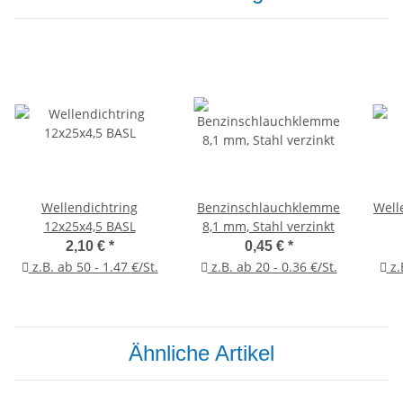
Wellendichtring
Benzinschlauchklemme
Well
12x25x4,5 BASL
8,1 mm, Stahl verzinkt
2,10 €
*
0,45 €
*
z.B. ab 50 - 1.47 €/St.
z.B. ab 20 - 0.36 €/St.
z.
Ähnliche Artikel