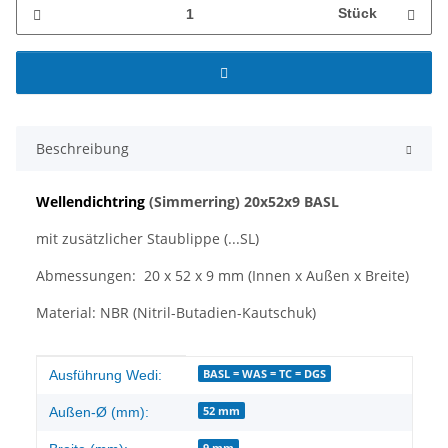
Stück
Beschreibung
Wellendichtring
(Simmerring)
20x52x9 BASL
mit zusätzlicher Staublippe (...SL)
Abmessungen: 20 x 52 x 9 mm (Innen x Außen x Breite)
Material: NBR (Nitril-Butadien-Kautschuk)
Produkteigenschaft
Wert
BASL = WAS = TC = DGS
Ausführung Wedi:
52 mm
Außen-Ø (mm):
9 mm