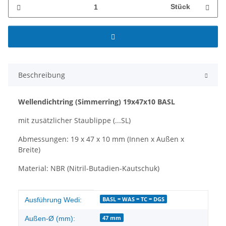
Stück
Beschreibung
Wellendichtring
(Simmerring)
19x47x10 BASL
mit zusätzlicher Staublippe (...SL)
Abmessungen: 19 x 47 x 10 mm (Innen x Außen x
Breite)
Material: NBR (Nitril-Butadien-Kautschuk)
Produkteigenschaft
Wert
BASL = WAS = TC = DGS
Ausführung Wedi:
47 mm
Außen-Ø (mm):