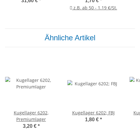
31,60 €
*
1,70 €
*
z.B. ab 50 - 1.19 €/St.
Ähnliche Artikel
Kugellager 6202,
Kugellager 6202; FBJ
Ku
Premiumlager
1,80 €
*
3,20 €
*