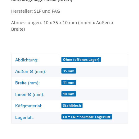
Hersteller: SLF und FAG
Abmessungen: 10 x 35 x 10 mm (Innen x Außen x
Breite)
Produkteigenschaft
Wert
Ohne (offenes Lager)
Abdichtung:
35 mm
Außen-Ø (mm):
11 mm
Breite (mm):
10 mm
Innen-Ø (mm):
Stahlblech
Käfigmaterial:
C0 = CN = normale Lagerluft
Lagerluft: