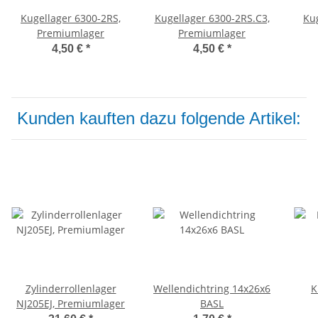
Kugellager 6300-2RS,
Kugellager 6300-2RS.C3,
Ku
Premiumlager
Premiumlager
4,50 €
*
4,50 €
*
Kunden kauften dazu folgende Artikel:
Zylinderrollenlager
Wellendichtring 14x26x6
K
NJ205EJ, Premiumlager
BASL