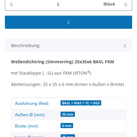
Stück
Beschreibung
Wellendichtring
(Simmerring)
25x35x6 BASL FKM
®
mit Staublippe (...SL) aus FKM (VITON
)
Abmessungen: 25 x 35 x 6 mm (Innen x Außen x Breite)
Produkteigenschaft
Wert
BASL = WAS = TC = DGS
Ausführung Wedi:
35 mm
Außen-Ø (mm):
6 mm
Breite (mm):
25 mm