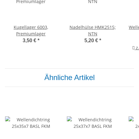
Kugellager 6003,
Nadelhülse HMK2515;
Well
Premiumlager
NTN
3,50 €
*
5,20 €
*
z.
Ähnliche Artikel