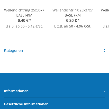
Wellendichtring 25x35x7
Wellendichtring 25x37x7
Well
BASL FKM
BASL FKM
6,40 €
*
6,20 €
*
z.B. ab 50 - 5.12 €/St.
z.B. ab 50 - 4.96 €/St.
z.
Kategorien
Informationen
Gesetzliche Informationen