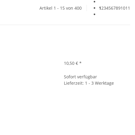
Artikel 1 - 15 von 400
1
2
3
4
5
6
7
8
9
10
11
10,50 €
*
Sofort verfügbar
Lieferzeit: 1 - 3 Werktage