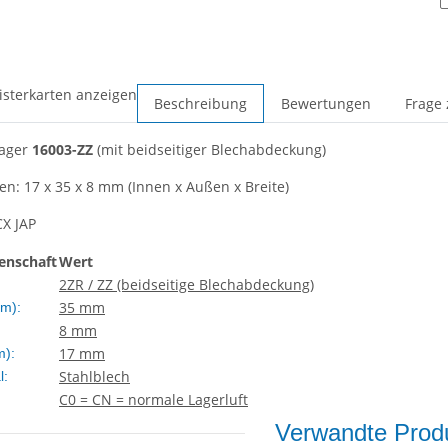
isterkarten anzeigen
Beschreibung
Bewertungen
Frage 
lager
16003-ZZ
(mit beidseitiger Blechabdeckung)
: 17 x 35 x 8 mm (Innen x Außen x Breite)
CX JAP
enschaft
Wert
2ZR / ZZ (beidseitige Blechabdeckung)
35 mm
m):
8 mm
17 mm
m):
Stahlblech
l:
C0 = CN = normale Lagerluft
Verwandte Produ