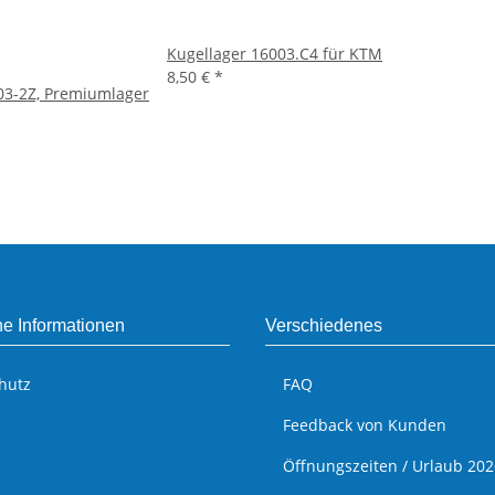
Kugellager 16003.C4 für KTM
8,50 €
*
03-2Z, Premiumlager
he Informationen
Verschiedenes
hutz
FAQ
Feedback von Kunden
Öffnungszeiten / Urlaub 202