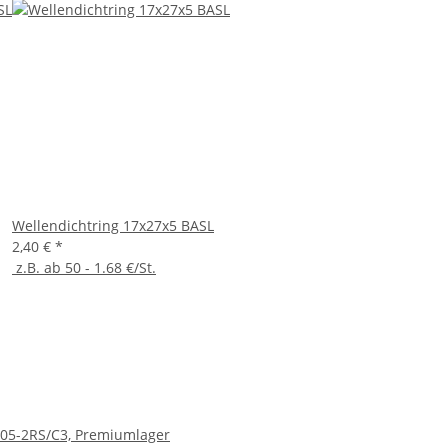
Wellendichtring 17x27x5 BASL
2,40 €
*
z.B. ab 50 - 1.68 €/St.