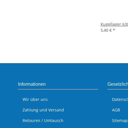
Kugellager 63
5,40 €
*
Informationen
Gesetzlic
Wir über uns
Datensc
Zahlung und Versand
AGB
Retouren / Umtausch
Sitemap