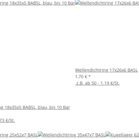
Wellendichtring 17x26x6 BASL
1,70 €
*
z.B. ab 50 - 1.19 €/St.
g 18x35x5 BABSL, blau, bis 10 Bar
73 €/St.