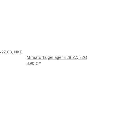
-2Z.C3, NKE
Miniaturkugellager 628-ZZ; EZO
3,90 €
*