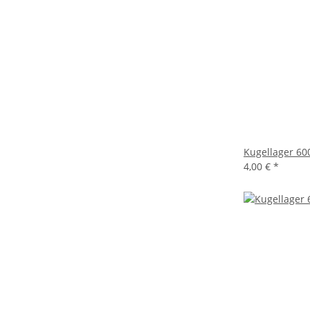
Kugellager 60
4,00 €
*