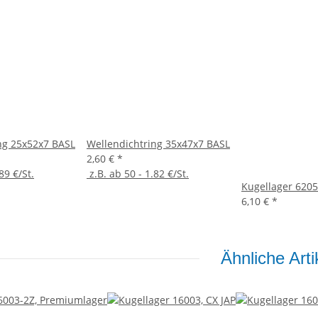
ng 25x52x7 BASL
Wellendichtring 35x47x7 BASL
2,60 €
*
89 €/St.
z.B. ab 50 - 1.82 €/St.
Kugellager 620
6,10 €
*
Ähnliche Arti