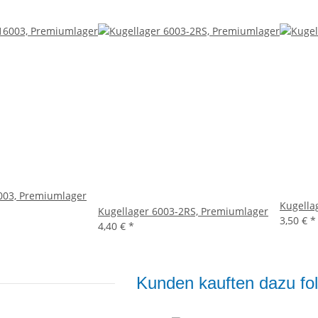
003, Premiumlager
Kugella
Kugellager 6003-2RS, Premiumlager
3,50 €
*
4,40 €
*
Kunden kauften dazu fol