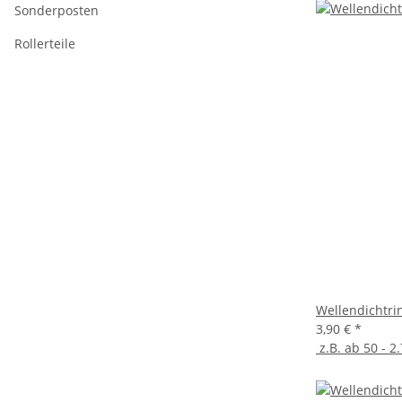
Sonderposten
Rollerteile
Wellendichtrin
3,90 €
*
z.B. ab 50 - 2.