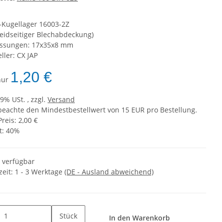
n-Kugellager 16003-2Z
beidseitiger Blechabdeckung)
ssungen: 17x35x8 mm
ller: CX JAP
1,20 €
 nur
19% USt. , zzgl.
Versand
 beachte den Mindestbestellwert von 15 EUR pro Bestellung.
Preis: 2,00 €
t:
40%
t verfügbar
zeit:
1 - 3 Werktage
(DE - Ausland abweichend)
Stück
In den Warenkorb