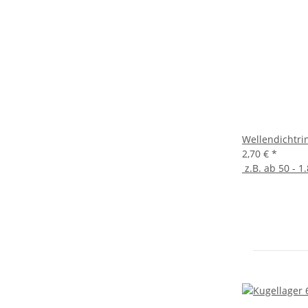
Wellendichtri
2,70 €
*
z.B. ab 50 - 1.