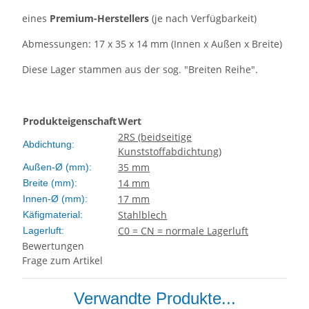
eines
Premium-
Herstellers
(je nach Verfügbarkeit)
Abmessungen: 17 x 35 x 14 mm (Innen x Außen x Breite)
Diese Lager stammen aus der sog. "Breiten Reihe".
Produkteigenschaft
Wert
2RS (beidseitige
Abdichtung:
Kunststoffabdichtung)
35 mm
Außen-Ø (mm):
14 mm
Breite (mm):
17 mm
Innen-Ø (mm):
Stahlblech
Käfigmaterial:
C0 = CN = normale Lagerluft
Lagerluft:
Bewertungen
Frage zum Artikel
Verwandte Produkte...