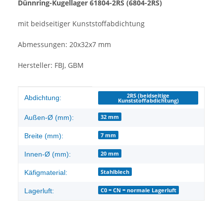
Dünnring-Kugellager 61804-2RS (6804-2RS)
mit beidseitiger Kunststoffabdichtung
Abmessungen: 20x32x7 mm
Hersteller: FBJ, GBM
Produkteigenschaft
Wert
2RS (beidseitige
Abdichtung:
Kunststoffabdichtung)
32 mm
Außen-Ø (mm):
7 mm
Breite (mm):
20 mm
Innen-Ø (mm):
Stahlblech
Käfigmaterial:
C0 = CN = normale Lagerluft
Lagerluft: