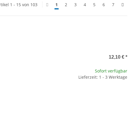
tikel 1 - 15 von 103
1
2
3
4
5
6
7
12,10 €
*
Sofort verfügbar
Lieferzeit: 1 - 3 Werktage