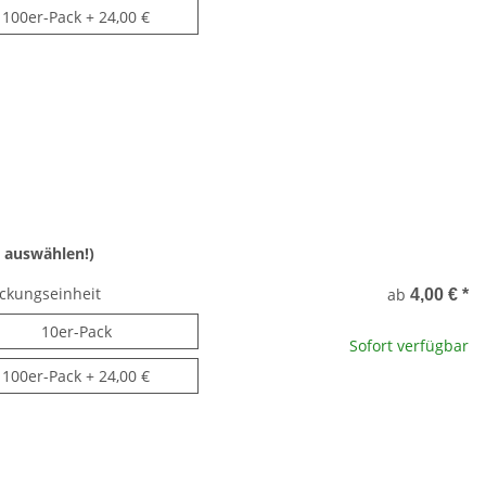
100er-Pack
100er-Pack
+ 24,00 €
 auswählen!)
ckungseinheit
ab
4,00 €
*
10er-Pack
10er-Pack
Sofort verfügbar
100er-Pack
100er-Pack
+ 24,00 €