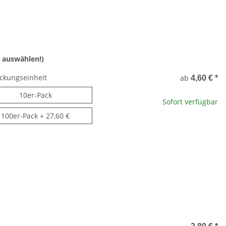
 auswählen!)
ckungseinheit
ab
4,60 €
*
10er-Pack
10er-Pack
Sofort verfügbar
100er-Pack
100er-Pack
+ 27,60 €