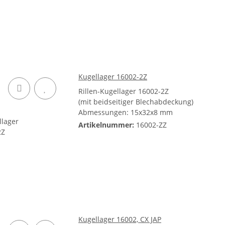
Kugellager 16002-2Z
Rillen-Kugellager 16002-2Z
(mit beidseitiger Blechabdeckung)
Abmessungen: 15x32x8 mm
Artikelnummer:
16002-ZZ
Kugellager 16002, CX JAP