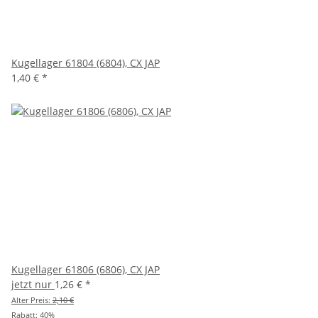
Kugellager 61804 (6804), CX JAP
1,40 €
*
Kugellager 61806 (6806), CX JAP
jetzt nur
1,26 €
*
Alter Preis:
2,10 €
Rabatt:
40%