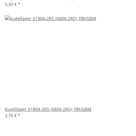
5,30 €
*
Kugellager 61804-2RS (6804-2RS); FBJ/GBM
3,70 €
*