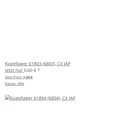
Kugellager 61803 (6803), CX JAP
jetzt nur
0,60 €
*
Alter Preis:
1,00 €
Rabatt:
40%