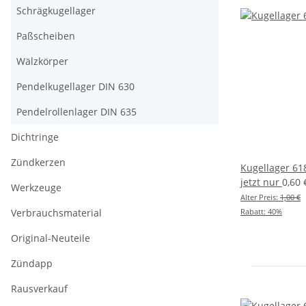
Schrägkugellager
Paßscheiben
Wälzkörper
Pendelkugellager DIN 630
Pendelrollenlager DIN 635
Dichtringe
Zündkerzen
Kugellager 618
jetzt nur
0,60
Werkzeuge
Alter Preis:
1,00 €
Verbrauchsmaterial
Rabatt:
40%
Original-Neuteile
Zündapp
Rausverkauf