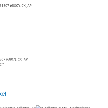
807 (6807), CX JAP
 €
*
kel