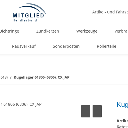
Dichtringe
Zündkerzen
Werkzeuge
Verbra
Rausverkauf
Sonderposten
Rollerteile
(618)
Kugellager 61806 (6806), CX JAP
Kug
Arti
Kateg