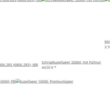
Min
2,1
Schrägkugellager 3206X, mit Füllnut
806-2RS (6806-2RS); IBB
44,50 €
*