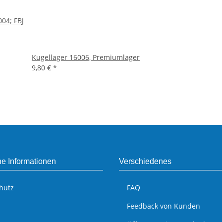
04; FBJ
Kugellager 16006, Premiumlager
9,80 €
*
he Informationen
Verschiedenes
hutz
FAQ
Feedback von Kunden