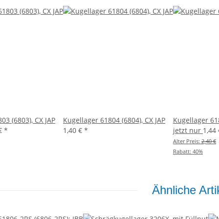
03 (6803), CX JAP
Kugellager 61804 (6804), CX JAP
Kugellager 61
 €
*
1,40 €
*
jetzt nur
1,44
Alter Preis:
2,40 €
Rabatt:
40%
Ähnliche Arti