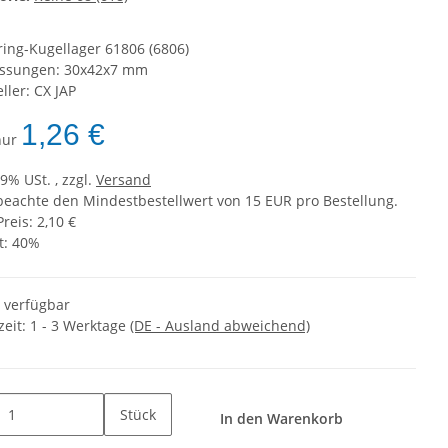
ing-Kugellager 61806 (6806)
ssungen: 30x42x7 mm
ller: CX JAP
1,26 €
 nur
19% USt. , zzgl.
Versand
 beachte den Mindestbestellwert von 15 EUR pro Bestellung.
Preis: 2,10 €
t:
40%
t verfügbar
zeit:
1 - 3 Werktage
(DE - Ausland abweichend)
Stück
In den Warenkorb