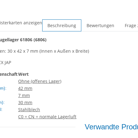
isterkarten anzeigen
Beschreibung
Bewertungen
Frage 
gellager 61806 (6806)
: 30 x 42 x 7 mm (Innen x Außen x Breite)
CX JAP
enschaft
Wert
Ohne (offenes Lager)
42 mm
m):
7 mm
30 mm
m):
Stahlblech
l:
C0 = CN = normale Lagerluft
Verwandte Produ