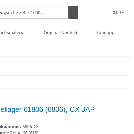
0,00 €
uchsmaterial
Original-Neuteile
Zündapp
ellager 61806 (6806), CX JAP
kelnummer:
6806-CX
orie:
Reihe 68 (618)