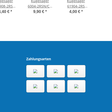
gellager
Kugellager
Kugellager
908-2RS
6004-2RSN/C4,
61904-2RS
-2RS), NSK
Premiumlager
(6904-2RS); WHX
4,40 €
*
9,90 €
*
4,00 €
*
Zahlungsarten