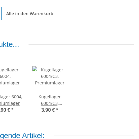
Alle in den Warenkorb
kte...
lager 6004,
Kugellager
miumlager
6004/C3,
Premiumlager
,90 €
*
3,90 €
*
gende Artikel: