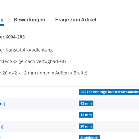
terkarten anzeigen
ng
Bewertungen
Frage zum Artikel
ger 6004-2RS
ger Kunststoff-Abdichtung
der SKF (je nach Verfügbarkeit)
20 x 42 x 12 mm (Innen x Außen x Breite)
enschaft
2RS (beidseitige Kunststoffabdich
42 mm
m):
12 mm
20 mm
m):
Stahlblech
l: