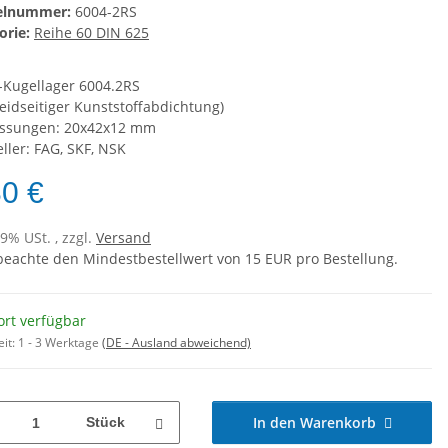
kelnummer:
6004-2RS
orie:
Reihe 60 DIN 625
n-Kugellager 6004.2RS
beidseitiger Kunststoffabdichtung)
ssungen: 20x42x12 mm
ller: FAG, SKF, NSK
80 €
19% USt. , zzgl.
Versand
 beachte den Mindestbestellwert von 15 EUR pro Bestellung.
ort verfügbar
eit:
1 - 3 Werktage
(DE - Ausland abweichend)
In den Warenkorb
Stück