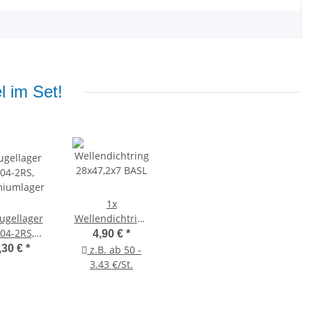
l im Set!
1x
ugellager
Wellendichtring
04-2RS,
28x47,2x7 BASL
4,90 €
*
miumlager
,30 €
*
z.B. ab 50 -
3.43 €/St.