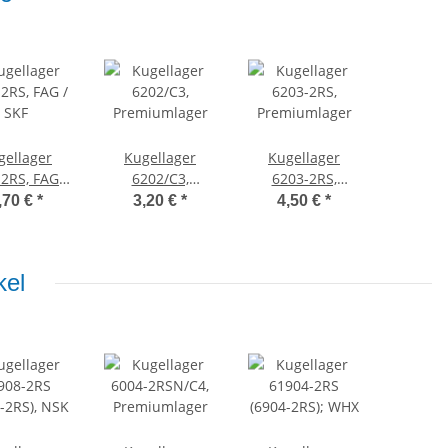
gellager
Kugellager
Kugellager
2RS, FAG /
6202/C3,
6203-2RS,
SKF
Premiumlager
Premiumlager
,70 €
*
3,20 €
*
4,50 €
*
kel