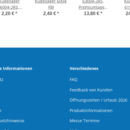
Kugellager
Kugellager 6004;
63004-2RS,
Ku
6004-2RS,
FBJ
Premiumlager,
61
Diverse
breite Reihe
(6908
2,20 €
*
2,40 €
*
13,80 €
*
2
he Informationen
Verschiedenes
tz
FAQ
Feedback von Kunden
Öffnungszeiten / Urlaub 2026
m
Produktinformationen
setzhinweise
Messe Termine