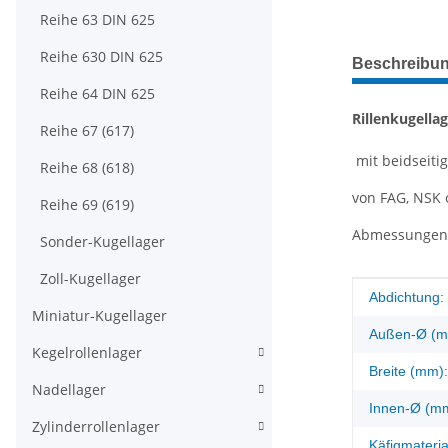
Reihe 63 DIN 625
weitere Regis
Reihe 630 DIN 625
Beschreibu
Reihe 64 DIN 625
Rillenkugella
Reihe 67 (617)
mit beidseiti
Reihe 68 (618)
von FAG, NSK o
Reihe 69 (619)
Abmessungen: 
Sonder-Kugellager
Zoll-Kugellager
Produkteig
Wert
Abdichtung:
Miniatur-Kugellager
Außen-Ø (m
Kegelrollenlager
Breite (mm):
Nadellager
Innen-Ø (m
Zylinderrollenlager
Käfigmateria