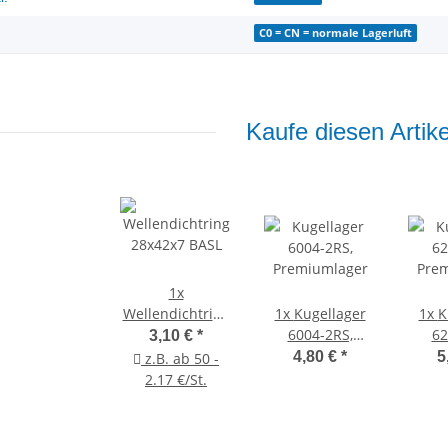
C0 = CN = normale Lagerluft
Kaufe diesen Artike
1x
Wellendichtring
1x
Kugellager
1x
K
28x42x7 BASL
6004-2RS,
62
3,10 €
*
Premiumlager
Pre
4,80 €
*
5
z.B. ab 50 -
2.17 €/St.