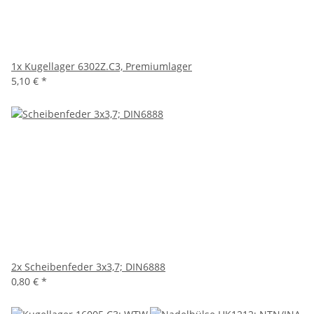
1x
Kugellager 6302Z.C3, Premiumlager
5,10 €
*
2x
Scheibenfeder 3x3,7; DIN6888
0,80 €
*