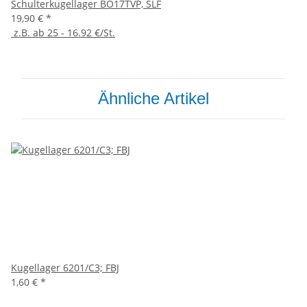
Schulterkugellager BO17TVP, SLF
19,90 €
*
z.B. ab 25 - 16.92 €/St.
Ähnliche Artikel
Kugellager 6201/C3; FBJ
1,60 €
*