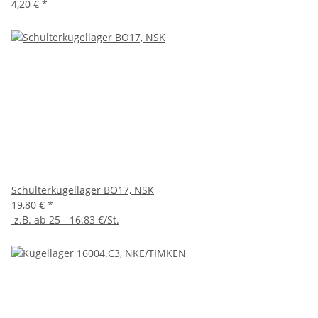
4,20 €
*
Schulterkugellager BO17, NSK
19,80 €
*
z.B. ab 25 - 16.83 €/St.