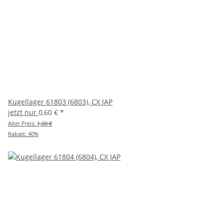
Kugellager 61803 (6803), CX JAP
jetzt nur
0,60 €
*
Alter Preis:
1,00 €
Rabatt:
40%