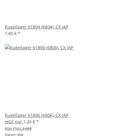
Kugellager 61804 (6804), CX JAP
1,40 €
*
Kugellager 61806 (6806), CX JAP
jetzt nur
1,26 €
*
Alter Preis:
2,10 €
Rabatt:
40%