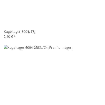
Kugellager 6004; FBJ
2,40 €
*