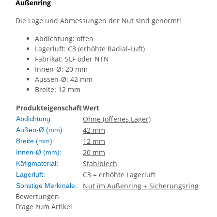
Außenring
Die Lage und Abmessungen der Nut sind genormt!
Abdichtung: offen
Lagerluft: C3 (erhöhte Radial-Luft)
Fabrikat: SLF oder NTN
Innen-Ø: 20 mm
Aussen-Ø: 42 mm
Breite: 12 mm
Produkteigenschaft
Wert
Ohne (offenes Lager)
Abdichtung:
42 mm
Außen-Ø (mm):
12 mm
Breite (mm):
20 mm
Innen-Ø (mm):
Stahlblech
Käfigmaterial:
C3 = erhöhte Lagerluft
Lagerluft:
Nut im Außenring + Sicherungsring
Sonstige Merkmale:
Bewertungen
Frage zum Artikel