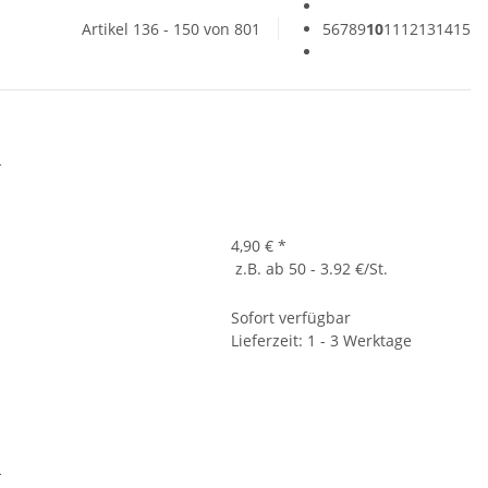
Artikel 136 - 150 von 801
5
6
7
8
9
10
11
12
13
14
15
L
4,90 €
*
z.B. ab 50 - 3.92 €/St.
Sofort verfügbar
Lieferzeit: 1 - 3 Werktage
L