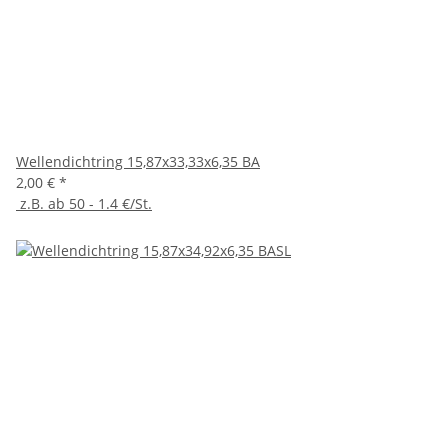
Wellendichtring 15,87x33,33x6,35 BA
2,00 €
*
z.B. ab 50 - 1.4 €/St.