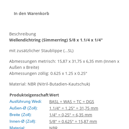
In den Warenkorb
Beschreibung
Wellendichtring
(Simmerring)
5/8 x 1.1/4 x 1/4"
mit zusätzlicher Staublippe (...SL)
Abmessungen metrisch: 15,87 x 31,75 x 6,35 mm (Innen x
Außen x Breite)
Abmessungen zöllig: 0.625 x 1.25 x 0.25"
Material: NBR (Nitril-Butadien-Kautschuk)
Produkteigenschaft
Wert
BASL = WAS = TC = DGS
Ausführung Wedi:
1.1/4" = 1.25" = 31,75 mm
Außen-Ø (Zoll):
1/4" = 0,25" = 6,35 mm
Breite (Zoll):
5/8" = 0.625" = 15,87 mm
Innen-Ø (Zoll):
NBR
Material: