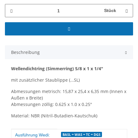
Stück
Beschreibung
Wellendichtring
(Simmerring)
5/8 x 1 x 1/4"
mit zusätzlicher Staublippe (...SL)
Abmessungen metrisch: 15,87 x 25,4 x 6,35 mm (Innen x
Außen x Breite)
Abmessungen zöllig: 0.625 x 1.0 x 0.25"
Material: NBR (Nitril-Butadien-Kautschuk)
Produkteigenschaft
Wert
BASL = WAS = TC = DGS
Ausführung Wedi: