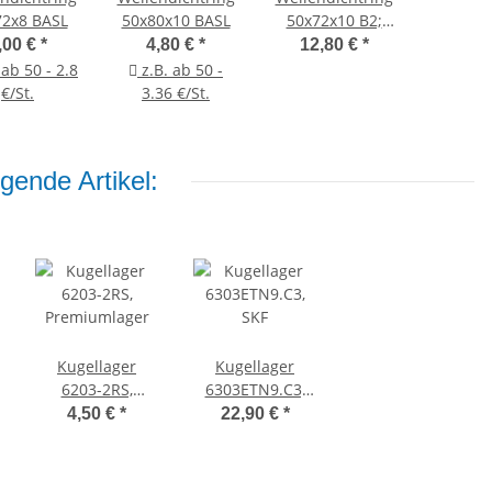
72x8 BASL
50x80x10 BASL
50x72x10 B2;
SIMRIT
,00 €
*
4,80 €
*
12,80 €
*
 ab 50 - 2.8
z.B. ab 50 -
€/St.
3.36 €/St.
gende Artikel:
Kugellager
Kugellager
6203-2RS,
6303ETN9.C3,
Premiumlager
SKF
4,50 €
*
22,90 €
*