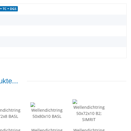
= TC = DGS
kte...
ndichtring
Wellendichtring
Wellendichtring