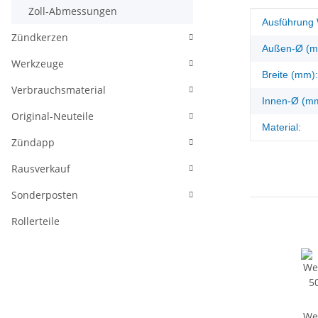
Zoll-Abmessungen
Produkteig
Wert
Ausführung 
Zündkerzen
Außen-Ø (m
Werkzeuge
Breite (mm):
Verbrauchsmaterial
Innen-Ø (m
Original-Neuteile
Material:
Zündapp
Rausverkauf
Sonderposten
Rollerteile
Wel