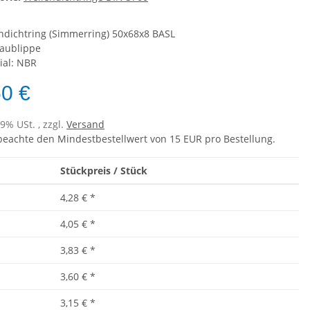
ndichtring (Simmerring) 50x68x8 BASL
taublippe
ial: NBR
50 €
19% USt. , zzgl.
Versand
 beachte den Mindestbestellwert von 15 EUR pro Bestellung.
Stückpreis / Stück
4,28 €
*
4,05 €
*
3,83 €
*
3,60 €
*
3,15 €
*