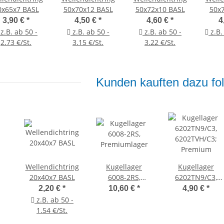
0x65x7 BASL
50x70x12 BASL
50x72x10 BASL
50x
3,90 €
*
4,50 €
*
4,60 €
*
4
z.B. ab 50 -
z.B. ab 50 -
z.B. ab 50 -
z.B.
2.73 €/St.
3.15 €/St.
3.22 €/St.
Kunden kauften dazu fol
Wellendichtring
Kugellager
Kugellager
20x40x7 BASL
6008-2RS,
6202TN9/C3,
Premiumlager
6202TVH/C3;
2,20 €
*
10,60 €
*
4,90 €
*
Premium
z.B. ab 50 -
1.54 €/St.