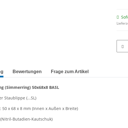
Sof
Lieferz
terkarten anzeigen
ng
Bewertungen
Frage zum Artikel
ng
(Simmerring)
50x68x8 BASL
r Staublippe (...SL)
50 x 68 x 8 mm (Innen x Außen x Breite)
(Nitril-Butadien-Kautschuk)