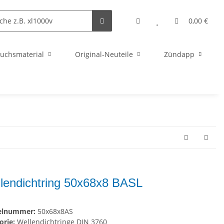
0,00 €
uchsmaterial
Original-Neuteile
Zündapp
lendichtring 50x68x8 BASL
kelnummer:
50x68x8AS
orie:
Wellendichtringe DIN 3760