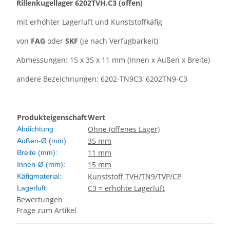
Rillenkugellager
6202TVH.C3
(offen)
mit erhöhter Lagerluft und Kunststoffkäfig
von
FAG
oder
SKF
(je nach Verfügbarkeit)
Abmessungen: 15 x 35 x 11 mm (Innen x Außen x Breite)
andere Bezeichnungen: 6202-TN9C3, 6202TN9-C3
Produkteigenschaft
Wert
Ohne (offenes Lager)
Abdichtung:
35 mm
Außen-Ø (mm):
11 mm
Breite (mm):
15 mm
Innen-Ø (mm):
Kunststoff TVH/TN9/TVP/CP
Käfigmaterial:
C3 = erhöhte Lagerluft
Lagerluft:
Bewertungen
Frage zum Artikel