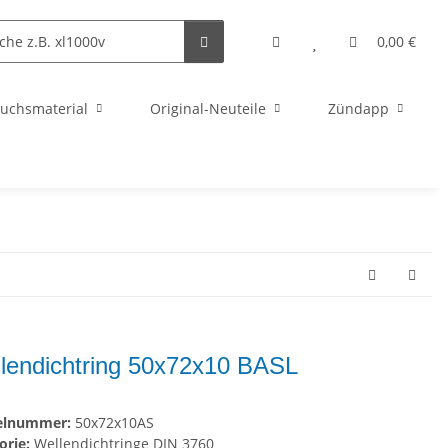
0,00 €
uchsmaterial
Original-Neuteile
Zündapp
lendichtring 50x72x10 BASL
kelnummer:
50x72x10AS
orie:
Wellendichtringe DIN 3760