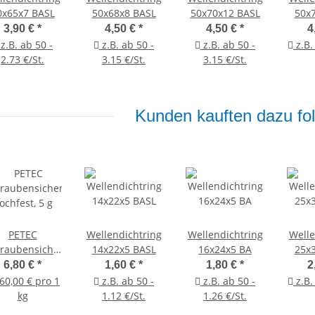
0x65x7 BASL
50x68x8 BASL
50x70x12 BASL
50x
3,90 €
*
4,50 €
*
4,50 €
*
4
z.B. ab 50 -
z.B. ab 50 -
z.B. ab 50 -
z.B.
2.73 €/St.
3.15 €/St.
3.15 €/St.
Kunden kauften dazu fol
PETEC
Wellendichtring
Wellendichtring
Welle
raubensicherung
14x22x5 BASL
16x24x5 BA
25x
ochfest, 5 g
6,80 €
*
1,60 €
*
1,80 €
*
2
60,00 € pro 1
z.B. ab 50 -
z.B. ab 50 -
z.B.
kg
1.12 €/St.
1.26 €/St.