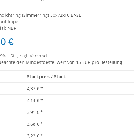
ndichtring (Simmerring) 50x72x10 BASL
taublippe
ial: NBR
60 €
19% USt. , zzgl.
Versand
 beachte den Mindestbestellwert von 15 EUR pro Bestellung.
Stückpreis / Stück
4,37 €
*
4,14 €
*
3,91 €
*
3,68 €
*
3,22 €
*