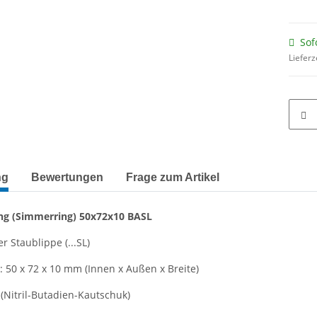
Sof
Lieferz
terkarten anzeigen
ng
Bewertungen
Frage zum Artikel
ng
(Simmerring)
50x72x10 BASL
r Staublippe (...SL)
50 x 72 x 10 mm (Innen x Außen x Breite)
(Nitril-Butadien-Kautschuk)