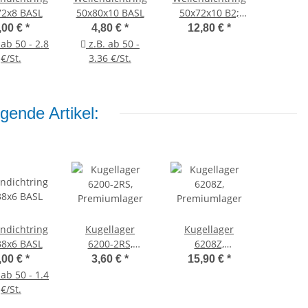
72x8 BASL
50x80x10 BASL
50x72x10 B2;
SIMRIT
,00 €
*
4,80 €
*
12,80 €
*
 ab 50 - 2.8
z.B. ab 50 -
€/St.
3.36 €/St.
gende Artikel:
ndichtring
Kugellager
Kugellager
38x6 BASL
6200-2RS,
6208Z,
Premiumlager
Premiumlager
,00 €
*
3,60 €
*
15,90 €
*
 ab 50 - 1.4
€/St.