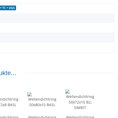
= TC = DGS
kte...
ndichtring
Wellendichtring
Wellendichtring