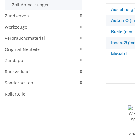
Zoll-Abmessungen
Produkteig
Wert
Ausführung 
Zündkerzen
Außen-Ø (m
Werkzeuge
Breite (mm):
Verbrauchsmaterial
Innen-Ø (m
Original-Neuteile
Material:
Zündapp
Rausverkauf
Sonderposten
Rollerteile
Wel