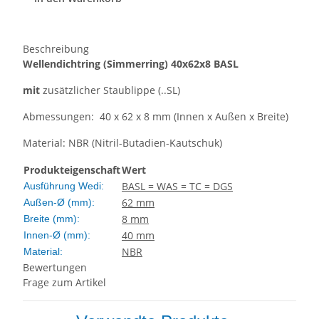
Beschreibung
Wellendichtring
(Simmerring)
40x62x8 BASL
mit
zusätzlicher Staublippe (..SL)
Abmessungen: 40 x 62 x 8 mm (Innen x Außen x Breite)
Material: NBR (Nitril-Butadien-Kautschuk)
Produkteigenschaft
Wert
BASL = WAS = TC = DGS
Ausführung Wedi:
62 mm
Außen-Ø (mm):
8 mm
Breite (mm):
40 mm
Innen-Ø (mm):
NBR
Material:
Bewertungen
Frage zum Artikel