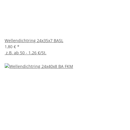
Wellendichtring 24x35x7 BASL
1,80 €
*
z.B. ab 50 - 1.26 €/St.