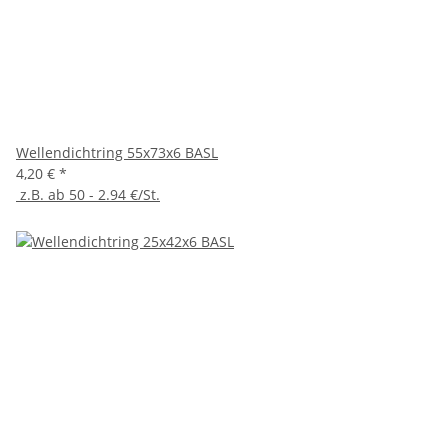
Wellendichtring 55x73x6 BASL
4,20 €
*
z.B. ab 50 - 2.94 €/St.