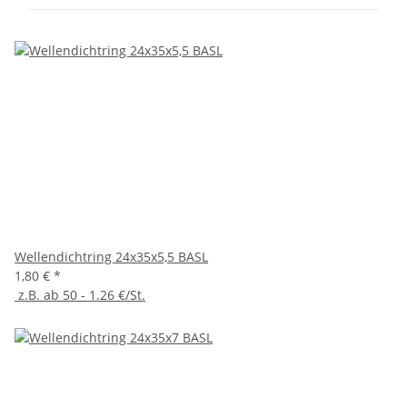
Wellendichtring 24x35x5,5 BASL
1,80 €
*
z.B. ab 50 - 1.26 €/St.