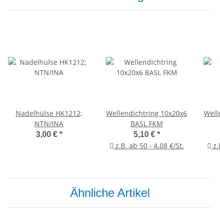
Nadelhülse HK1212;
Wellendichtring 10x20x6
Well
NTN/INA
BASL FKM
3,00 €
*
5,10 €
*
z.B. ab 50 - 4.08 €/St.
z.
Ähnliche Artikel