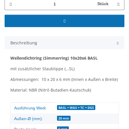
Stück
Beschreibung
Wellendichtring (Simmerring)
10x20x6 BASL
mit zusätzlicher Staublippe (...SL)
Abmessungen: 10 x 20 x 6 mm (Innen x Außen x Breite)
Material: NBR (Nitril-Butadien-Kautschuk)
Produkteigenschaft
Wert
BASL = WAS = TC = DGS
Ausführung Wedi:
20 mm
Außen-Ø (mm):
6 mm