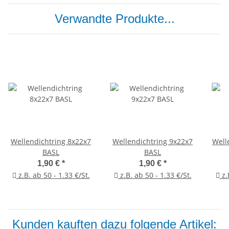
Verwandte Produkte...
Wellendichtring 8x22x7
Wellendichtring 9x22x7
Well
BASL
BASL
1,90 €
*
1,90 €
*
z.B. ab 50 - 1.33 €/St.
z.B. ab 50 - 1.33 €/St.
z.
Kunden kauften dazu folgende Artikel: