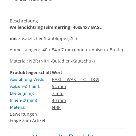
Beschreibung
Wellendichtring
(Simmerring)
40x54x7 BASL
mit
zusätzlicher Staublippe (..SL)
Abmessungen: 40 x 54 x 7 mm (Innen x Außen x Breite)
Material: NBR (Nitril-Butadien-Kautschuk)
Produkteigenschaft
Wert
BASL = WAS = TC = DGS
Ausführung Wedi:
54 mm
Außen-Ø (mm):
7 mm
Breite (mm):
40 mm
Innen-Ø (mm):
NBR
Material:
Bewertungen
Frage zum Artikel