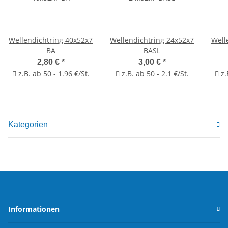
Wellendichtring 40x52x7
Wellendichtring 24x52x7
Well
BA
BASL
2,80 €
*
3,00 €
*
z.B. ab 50 - 1.96 €/St.
z.B. ab 50 - 2.1 €/St.
z.
Kategorien
Informationen