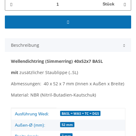
Stück
Beschreibung
Wellendichtring
(Simmerring)
40x52x7 BASL
mit
zusätzlicher Staublippe (..SL)
Abmessungen: 40 x 52 x 7 mm (Innen x Außen x Breite)
Material: NBR (Nitril-Butadien-Kautschuk)
Produkteigenschaft
Wert
BASL = WAS = TC = DGS
Ausführung Wedi:
52 mm
Außen-Ø (mm):
7 mm