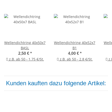
Wellendichtring 40x50x7
Wellendichtring 40x52x7
Well
BASL
B1
2,50 €
*
4,00 €
*
z.B. ab 50 - 1.75 €/St.
z.B. ab 50 - 2.8 €/St.
z.
Kunden kauften dazu folgende Artikel: