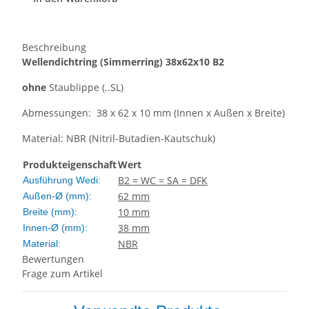
Beschreibung
Wellendichtring
(Simmerring)
38x62x10 B2
ohne
Staublippe (..SL)
Abmessungen: 38 x 62 x 10 mm (Innen x Außen x Breite)
Material: NBR (Nitril-Butadien-Kautschuk)
Produkteigenschaft
Wert
B2 = WC = SA = DFK
Ausführung Wedi:
62 mm
Außen-Ø (mm):
10 mm
Breite (mm):
38 mm
Innen-Ø (mm):
NBR
Material:
Bewertungen
Frage zum Artikel