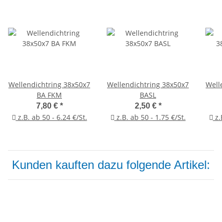
Wellendichtring 38x50x7
Wellendichtring 38x50x7
Well
BA FKM
BASL
7,80 €
*
2,50 €
*
z.B. ab 50 - 6.24 €/St.
z.B. ab 50 - 1.75 €/St.
z.
Kunden kauften dazu folgende Artikel: