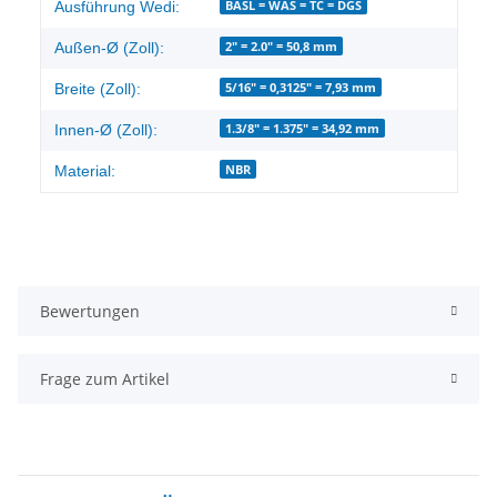
Produkteigenschaft
Wert
BASL = WAS = TC = DGS
Ausführung Wedi:
2" = 2.0" = 50,8 mm
Außen-Ø (Zoll):
5/16" = 0,3125" = 7,93 mm
Breite (Zoll):
1.3/8" = 1.375" = 34,92 mm
Innen-Ø (Zoll):
NBR
Material:
Bewertungen
Frage zum Artikel