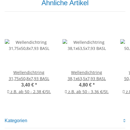
Ähnliche Artikel
Wellendichtring
Wellendichtring
31,75x50,8x7,93 BASL
38,1x63,5x7,93 BASL
50
3,40 €
*
4,80 €
*
z.B. ab 50 - 2.38 €/St.
z.B. ab 50 - 3.36 €/St.
z.
Kategorien