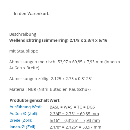
In den Warenkorb
Beschreibung
Wellendichtring (Simmerring) 2.1/8 x 2.3/4 x 5/16
mit Staublippe
Abmessungen metrisch: 53,97 x 69,85 x 7,93 mm (Innen x
Außen x Breite)
Abmessungen zöllig: 2.125 x 2.75 x 0.3125"
Material: NBR (Nitril-Butadien-Kautschuk)
Produkteigenschaft
Wert
BASL = WAS = TC = DGS
Ausführung Wedi:
2.3/4" = 2.75" = 69,85 mm
Außen-Ø (Zoll):
5/16" = 0,3125" = 7,93 mm
Breite (Zoll):
2.1/8" = 2.125" = 53,97 mm
Innen-Ø (Zoll):