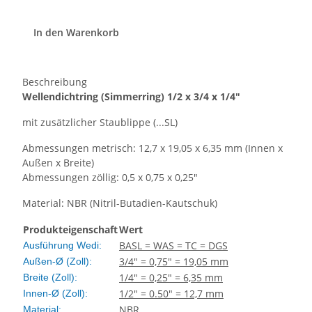
In den Warenkorb
Beschreibung
Wellendichtring
(Simmerring)
1/2 x 3/4 x 1/4"
mit zusätzlicher Staublippe (...SL)
Abmessungen metrisch: 12,7 x 19,05 x 6,35 mm (Innen x
Außen x Breite)
Abmessungen zöllig: 0,5 x 0,75 x 0,25"
Material: NBR (Nitril-Butadien-Kautschuk)
Produkteigenschaft
Wert
BASL = WAS = TC = DGS
Ausführung Wedi:
3/4" = 0,75" = 19,05 mm
Außen-Ø (Zoll):
1/4" = 0,25" = 6,35 mm
Breite (Zoll):
1/2" = 0.50" = 12,7 mm
Innen-Ø (Zoll):
NBR
Material: