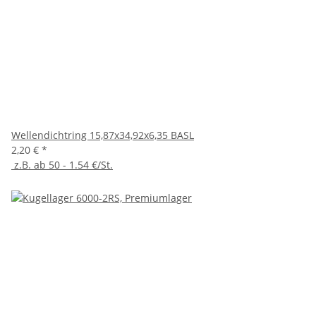
Wellendichtring 15,87x34,92x6,35 BASL
2,20 €
*
z.B. ab 50 - 1.54 €/St.