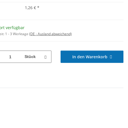
1,26 €
*
ort verfügbar
eit:
1 - 3 Werktage
(DE - Ausland abweichend)
In den Warenkorb
Stück