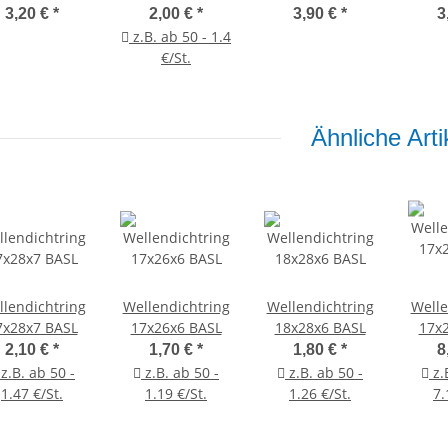
remiumlager
Premiumlager
Pre
3,20 €
*
2,00 €
*
3,90 €
*
3
z.B. ab 50 - 1.4
€/St.
Ähnliche Arti
lendichtring
Wellendichtring
Wellendichtring
Welle
7x28x7 BASL
17x26x6 BASL
18x28x6 BASL
17x
2,10 €
*
1,70 €
*
1,80 €
*
8
z.B. ab 50 -
z.B. ab 50 -
z.B. ab 50 -
z.
1.47 €/St.
1.19 €/St.
1.26 €/St.
7.