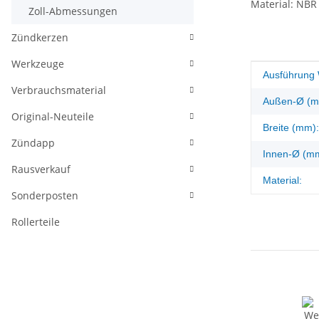
Material: NBR 
Zoll-Abmessungen
Zündkerzen
Werkzeuge
Produkteig
Wert
Ausführung 
Verbrauchsmaterial
Außen-Ø (m
Original-Neuteile
Breite (mm):
Zündapp
Innen-Ø (m
Rausverkauf
Material:
Sonderposten
Rollerteile