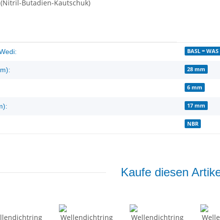
(Nitril-Butadien-Kautschuk)
enschaft
BASL = WAS 
Wedi:
28 mm
m):
6 mm
17 mm
m):
NBR
Kaufe diesen Artike