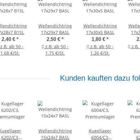
lendichtring
Wellendichtring
Wellendichtring
Welle
7x28x7 B1SL
17x29x7 BASL
17x30x5 BASL
17x
2,40 €
*
2,50 €
*
1,80 €
*
2
z.B. ab 50 -
z.B. ab 50 -
z.B. ab 50 -
z.B.
1.68 €/St.
1.75 €/St.
1.26 €/St.
Kunden kauften dazu fol
Kugellager
Wellendichtring
Kugellager
Ku
6202/C3,
15x24x7 BASL
6004/C3,
6