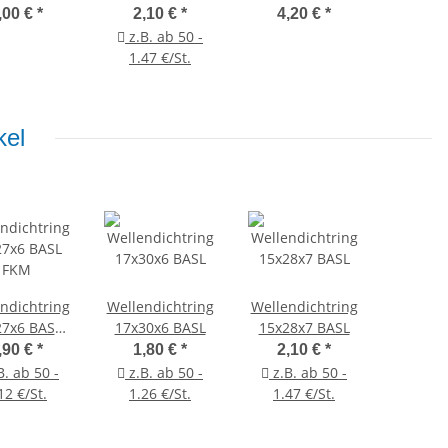
miumlager
Premiumlager
,00 €
*
2,10 €
*
4,20 €
*
z.B. ab 50 -
1.47 €/St.
kel
ndichtring
Wellendichtring
Wellendichtring
27x6 BASL
17x30x6 BASL
15x28x7 BASL
FKM
,90 €
*
1,80 €
*
2,10 €
*
B. ab 50 -
z.B. ab 50 -
z.B. ab 50 -
12 €/St.
1.26 €/St.
1.47 €/St.