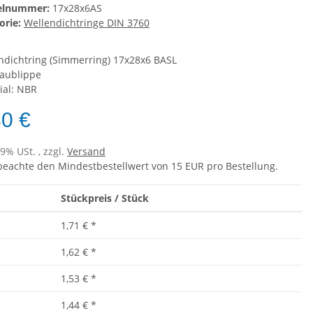
kelnummer:
17x28x6AS
orie:
Wellendichtringe DIN 3760
ndichtring (Simmerring) 17x28x6 BASL
taublippe
ial: NBR
80 €
19% USt. , zzgl.
Versand
 beachte den Mindestbestellwert von 15 EUR pro Bestellung.
Stückpreis / Stück
1,71 €
*
1,62 €
*
1,53 €
*
1,44 €
*