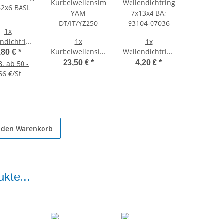
1x
ndichtring
1x
1x
62x6 BASL
Kurbelwellensimmerringsatz
Wellendichtring
,80 €
*
YAM
7x13x4 BA;
23,50 €
*
4,20 €
*
B. ab 50 -
DT/IT/YZ250
93104-07036
66 €/St.
n den Warenkorb
kte...