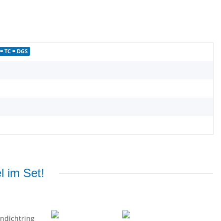
= TC = DGS
l im Set!