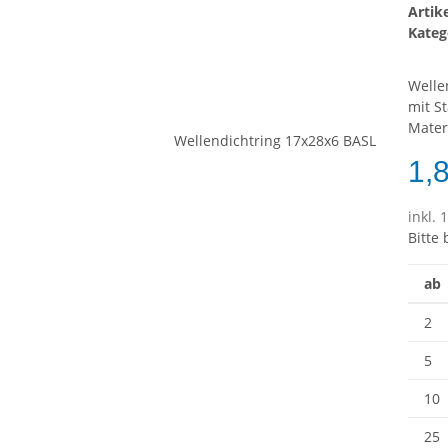
Arti
Kateg
Welle
mit S
Mater
1,
inkl. 
Bitte
ab
2
5
10
25