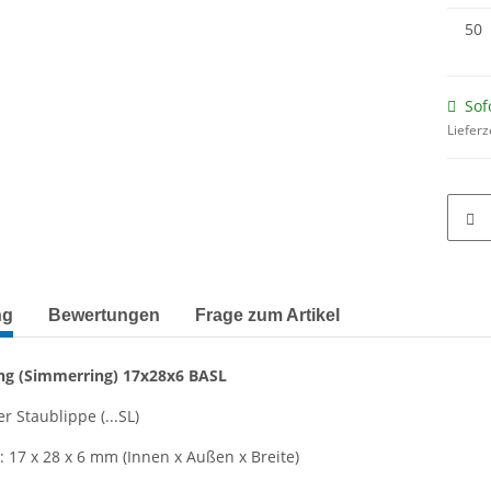
50
Sof
Lieferz
terkarten anzeigen
ng
Bewertungen
Frage zum Artikel
ng
(Simmerring)
17x28x6 BASL
r Staublippe (...SL)
17 x 28 x 6 mm (Innen x Außen x Breite)