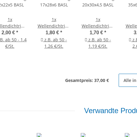
1x
1x
1x
lendichtring
Wellendichtring
Wellendichtring
Welle
2x22x5 BASL
17x28x6 BASL
20x30x4,5 BASL
35x
2,00 €
*
1,80 €
*
1,70 €
*
3
B. ab 50 - 1.4
z.B. ab 50 -
z.B. ab 50 -
z.
€/St.
1.26 €/St.
1.19 €/St.
2.
Gesamtpreis:
37,00 €
Alle i
Verwandte Produ