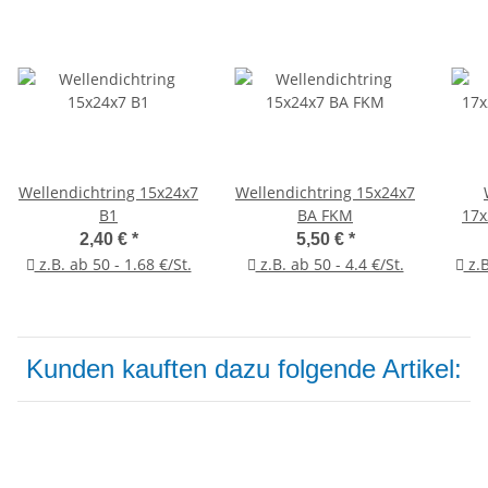
Wellendichtring 15x24x7
Wellendichtring 15x24x7
B1
BA FKM
17x
2,40 €
*
5,50 €
*
z.B. ab 50 - 1.68 €/St.
z.B. ab 50 - 4.4 €/St.
z.B
Kunden kauften dazu folgende Artikel: