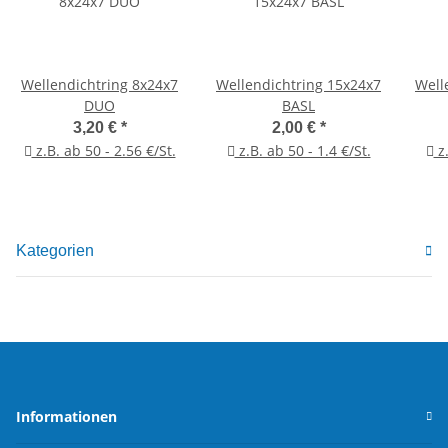
Wellendichtring 8x24x7
Wellendichtring 15x24x7
Well
DUO
BASL
3,20 €
*
2,00 €
*
z.B. ab 50 - 2.56 €/St.
z.B. ab 50 - 1.4 €/St.
z.
Kategorien
Informationen