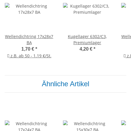
Wellendichtring 17x28x7
Kugellager 6302/C3,
Well
BA
Premiumlager
1,70 €
*
4,20 €
*
z.B. ab 50 - 1.19 €/St.
z.
Ähnliche Artikel