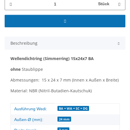
Stück
Beschreibung
Wellendichtring
(Simmerring)
15x24x7 BA
ohne
Staublippe
Abmessungen: 15 x 24 x 7 mm (Innen x Außen x Breite)
Material: NBR (Nitril-Butadien-Kautschuk)
Produkteigenschaft
Wert
BA = WA = SC = DG
Ausführung Wedi:
24 mm
Außen-Ø (mm):
7 mm