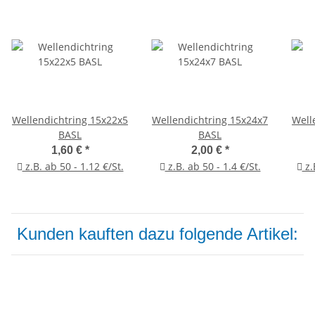
Wellendichtring 15x22x5
Wellendichtring 15x24x7
Well
BASL
BASL
1,60 €
*
2,00 €
*
z.B. ab 50 - 1.12 €/St.
z.B. ab 50 - 1.4 €/St.
z.
Kunden kauften dazu folgende Artikel: