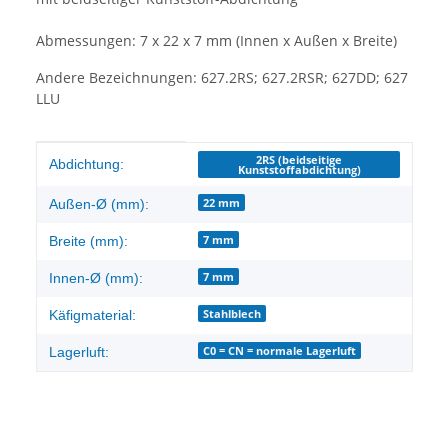
Abmessungen: 7 x 22 x 7 mm (Innen x Außen x Breite)
Andere Bezeichnungen: 627.2RS; 627.2RSR; 627DD; 627
LLU
Produkteigenschaft
Wert
2RS (beidseitige
Abdichtung:
Kunststoffabdichtung)
22 mm
Außen-Ø (mm):
7 mm
Breite (mm):
7 mm
Innen-Ø (mm):
Stahlblech
Käfigmaterial:
C0 = CN = normale Lagerluft
Lagerluft: