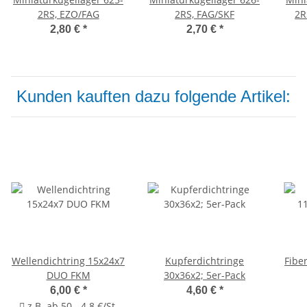
2RS, EZO/FAG
2RS, FAG/SKF
2R
2,80 €
*
2,70 €
*
Kunden kauften dazu folgende Artikel:
Wellendichtring 15x24x7
Kupferdichtringe
Fibe
DUO FKM
30x36x2; 5er-Pack
6,00 €
*
4,60 €
*
z.B. ab 50 - 4.8 €/St.