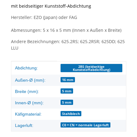
mit beidseitiger Kunststoff-Abdichtung
Hersteller: EZO (Japan) oder FAG
Abmessungen: 5 x 16 x 5 mm (Innen x Außen x Breite)
Andere Bezeichnungen: 625.2RS; 625.2RSR; 625DD; 625
LLU
Produkteigenschaft
Wert
2RS (beidseitige
Abdichtung:
Kunststoffabdichtung)
16 mm
Außen-Ø (mm):
5 mm
Breite (mm):
5 mm
Innen-Ø (mm):
Stahlblech
Käfigmaterial:
C0 = CN = normale Lagerluft
Lagerluft: