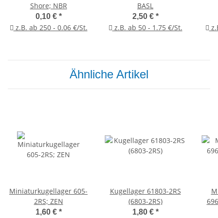
Shore; NBR
BASL
0,10 €
*
2,50 €
*
z.B. ab 250 - 0.06 €/St.
z.B. ab 50 - 1.75 €/St.
z.
Ähnliche Artikel
Miniaturkugellager 605-
Kugellager 61803-2RS
Mi
2RS; ZEN
(6803-2RS)
696
1,60 €
*
1,80 €
*