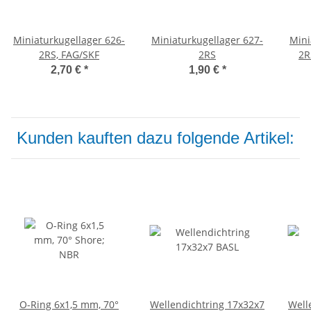
Miniaturkugellager 626-
Miniaturkugellager 627-
Mini
2RS, FAG/SKF
2RS
2R
2,70 €
*
1,90 €
*
Kunden kauften dazu folgende Artikel:
O-Ring 6x1,5 mm, 70°
Wellendichtring 17x32x7
Well