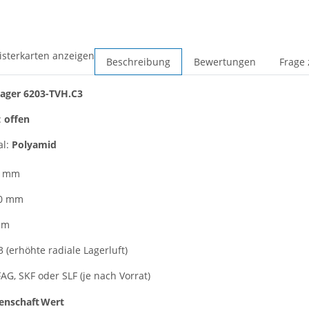
isterkarten anzeigen
Beschreibung
Bewertungen
Frage 
lager
6203-TVH.C3
:
offen
al:
Polyamid
7 mm
40 mm
mm
3 (erhöhte radiale Lagerluft)
FAG, SKF oder SLF (je nach Vorrat)
enschaft
Wert