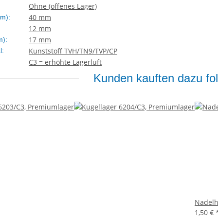
Ohne (offenes Lager)
40 mm
m):
12 mm
17 mm
m):
Kunststoff TVH/TN9/TVP/CP
l:
C3 = erhöhte Lagerluft
Kunden kauften dazu fol
Nadelh
1,50 €