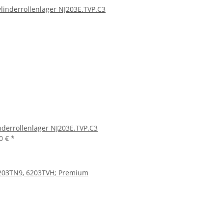
nderrollenlager NJ203E.TVP.C3
90 €
*