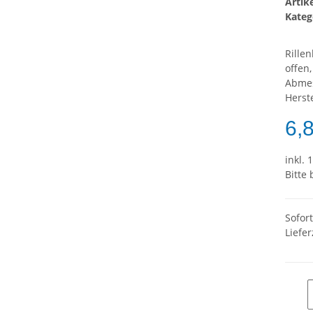
Arti
Kateg
Rille
offen,
Abme
Herste
6,
inkl. 
Bitte
Sofor
Liefer