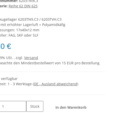
kelnummer:
6203TN9C3
orie:
Reihe 62 DIN 625
nkugellager 6203TN9.C3 / 6203TVH.C3
 mit erhöhter Lagerluft + Polyamidkäfig
ssungen: 17x40x12 mm
ller: FAG, SKF oder SLF
80 €
19% USt. , zzgl.
Versand
 beachte den Mindestbestellwert von 15 EUR pro Bestellung.
t verfügbar
zeit:
1 - 3 Werktage
(DE - Ausland abweichend)
Stück
In den Warenkorb