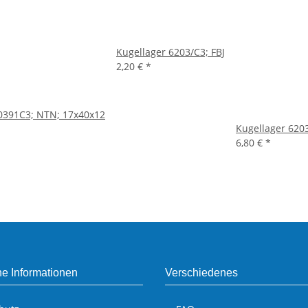
Kugellager 6203/C3; FBJ
2,20 €
*
0391C3; NTN; 17x40x12
Kugellager 620
6,80 €
*
he Informationen
Verschiedenes