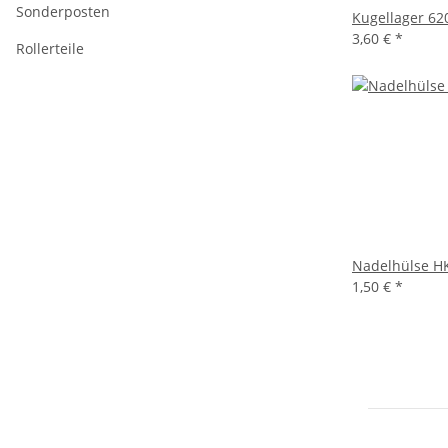
Sonderposten
Kugellager 62
3,60 €
*
Rollerteile
Nadelhülse H
1,50 €
*