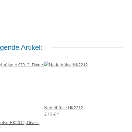
gende Artikel:
Nadelhülse HK2212
2,10 €
*
ülse HK2012; Divers
*