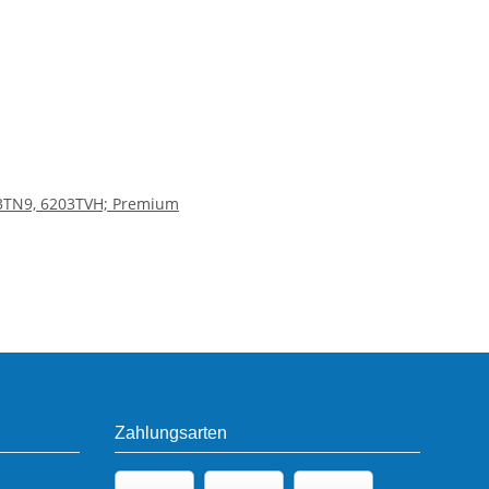
3TN9, 6203TVH; Premium
Zahlungsarten